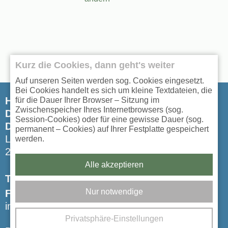
Kurz die Cookies, dann geht's weiter
Auf unseren Seiten werden sog. Cookies eingesetzt.
Bei Cookies handelt es sich um kleine Textdateien, die
Hausarztpraxis Peterswerder
für die Dauer Ihrer Browser – Sitzung im
Zwischenspeicher Ihres Internetbrowsers (sog.
Dr. med. Inga Krohm
Session-Cookies) oder für eine gewisse Dauer (sog.
Dr. med. Martina Struwe
permanent – Cookies) auf Ihrer Festplatte gespeichert
Lüneburgerstr. 19
werden.
28205 Bremen
Alle akzeptieren
Tel:
0421 - 444 100
Nur notwendige
Fax: 0421 - 49 88 440
info@hausarztpraxis-peterswerder.de
Privatsphäre-Einstellungen