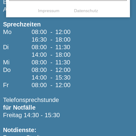
Bitte keine Terminanfragen oder fachliche
Anliegen per E-Mail.
Impressum
Datenschutz
Sprechzeiten
Mo
08:00
-
12:00
16:30
-
18:00
Di
08:00
-
11:30
14:00
-
18:00
Mi
08:00
-
11:30
Do
08:00
-
12:00
14:00
-
15:30
Fr
08:00
-
12:00
Telefonsprechstunde
für Notfälle
Freitag 14:30 - 15:30
Notdienste: