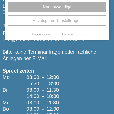
Lüneburgerstr. 19
Nur notwendige
28205 Bremen
Privatsphäre-Einstellungen
Tel:
0421 - 444 100
Fax: 0421 - 49 88 440
Impressum
Datenschutz
info@hausarztpraxis-peterswerder.de
Bitte keine Terminanfragen oder fachliche
Anliegen per E-Mail.
Sprechzeiten
Mo
08:00
-
12:00
16:30
-
18:00
Di
08:00
-
11:30
14:00
-
18:00
Mi
08:00
-
11:30
Do
08:00
-
12:00